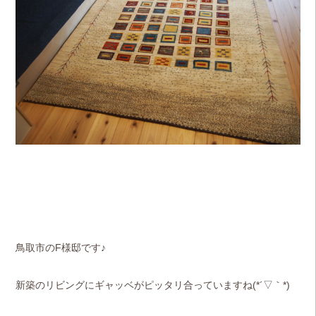
鳥取市のF様邸です♪
新築のリビングにギャッベがピッタリ合っていますね(*´▽｀*)