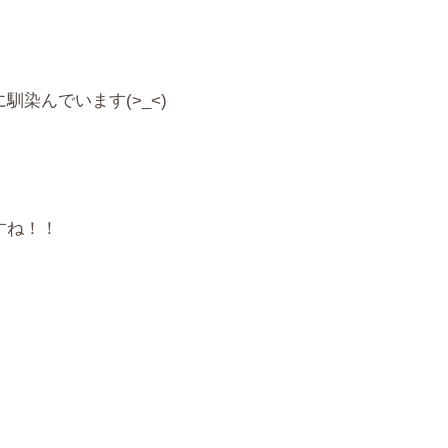
染んでいます(>_<)
すね！！