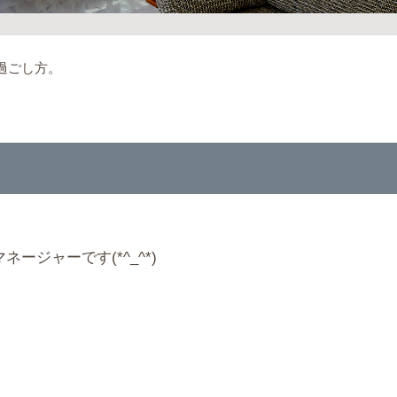
過ごし方。
ージャーです(*^_^*)