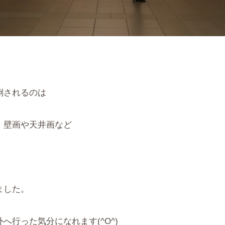
倒されるのは
。壁画や天井画など
ました。
へ行った気分になれます(^O^)