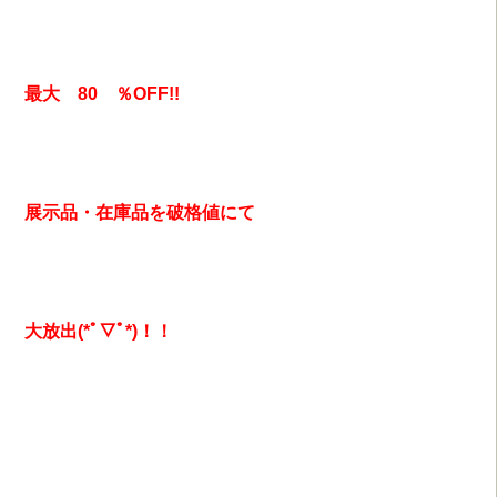
最大 80 ％OFF!!
展示品・在庫品を破格値にて
大放出(*ﾟ▽ﾟ*)！！