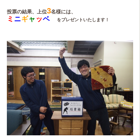
3
投票の結果、上位
名様には、
ミ
ニ
ギ
ャ
ッ
ベ
をプレゼントいたします！