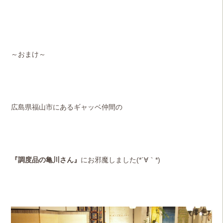
～おまけ～
広島県福山市にある
ギャッベ仲間の
『調度品の亀川さん』
にお邪魔しました(*´∀｀*)