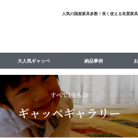
人気の国産家具多数！長く使える良質家
大人気ギャッベ
納品事例
すべて1点もの
ギャッベギャラリー